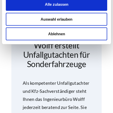
Alle zulassen
Auswahl erlauben
Kfz-
Sachverständiger
Ablehnen
Wolff erstellt
Unfallgutachten für
Sonderfahrzeuge
Als kompetenter Unfallgutachter
und Kfz-Sachverständiger steht
Ihnen das Ingenieurbüro Wolff
jederzeit beratend zur Seite. Sie