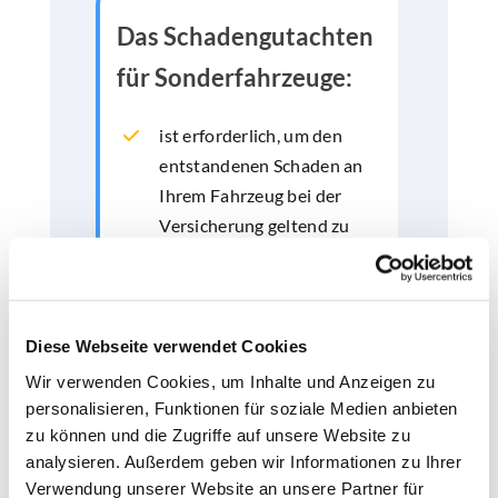
Das Schadengutachten
für Sonderfahrzeuge:
ist erforderlich, um den
entstandenen Schaden an
Ihrem Fahrzeug bei der
Versicherung geltend zu
machen
enthält alle notwendigen
Daten wie den
Diese Webseite verwendet Cookies
Reparaturaufwand (bei
Wir verwenden Cookies, um Inhalte und Anzeigen zu
Bedarf auch
personalisieren, Funktionen für soziale Medien anbieten
Wertminderung, Restwert,
zu können und die Zugriffe auf unsere Website zu
Wiederbeschaffungswert),
analysieren. Außerdem geben wir Informationen zu Ihrer
die für eine reibungslose
Verwendung unserer Website an unsere Partner für