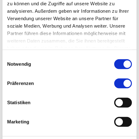
zu können und die Zugriffe auf unsere Website zu
Sachverständigen- und
analysieren. Außerdem geben wir Informationen zu Ihrer
Ingenieurbüro Wolff genau
Verwendung unserer Website an unsere Partner für
soziale Medien, Werbung und Analysen weiter. Unsere
der richtige Ansprechpartner
Partner führen diese Informationen möglicherweise mit
für Sie!
weiteren Daten zusammen, die Sie ihnen bereitgestellt
haben oder die sie im Rahmen Ihrer Nutzung der Dienste
Die meisten Menschen
gesammelt haben.
Einwilligungsauswahl
wissen nicht, wie Sie sich
Notwendig
nach einem Verkehrsunfall
verhalten sollen. Bewahren
Präferenzen
Sie Ruhe und rufen Sie am
Statistiken
besten gleich den Kfz-
Gutachter Wolff in Berlin
Marketing
Tiergarten an.