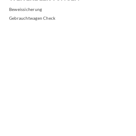
Beweissicherung
Gebrauchtwagen Check
Rechnungsprüfung
Unfallanalyse
Gutachtenkosten
Analyse von Motorschäden
FÜR IHR SMARTPHONE
Vollständige Kontaktdaten für Ihr Handy.