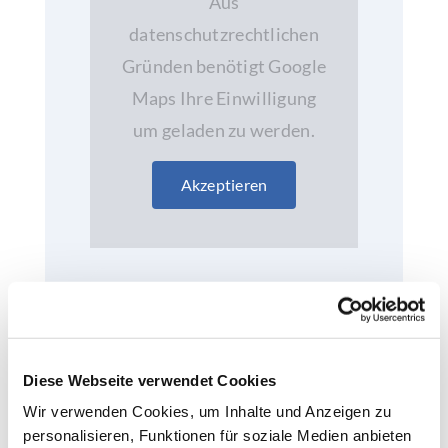
Aus
datenschutzrechtlichen
Gründen benötigt Google
Maps Ihre Einwilligung
um geladen zu werden.
Akzeptieren
Sie suchen einen
unabhängigen
Kfz-Gutachter
in Berlin Tiergarten
für die
Diese Webseite verwendet Cookies
Begutachtung von
Wir verwenden Cookies, um Inhalte und Anzeigen zu
personalisieren, Funktionen für soziale Medien anbieten
Unfallschäden? Dann ist das