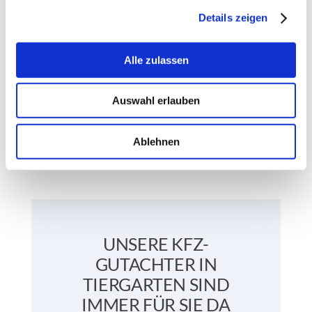
Sie erreichen uns zu jeder
Details zeigen
Zeit, auch am späten Abend
und am Wochenende, unter
Alle zulassen
der Telefonnummer
0172 35
64 715
!
Auswahl erlauben
Ablehnen
UNSERE KFZ-
GUTACHTER IN
TIERGARTEN SIND
IMMER FÜR SIE DA