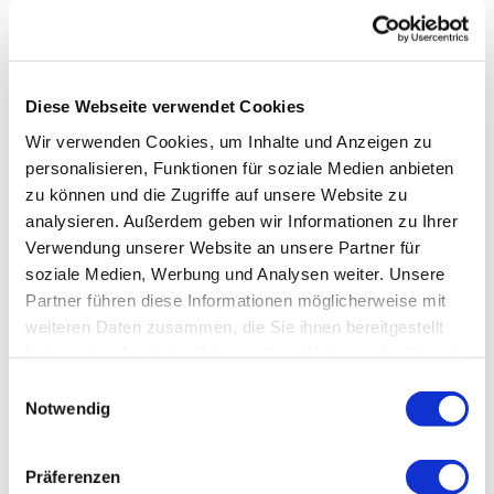
professionellen Oldtimer
Wertgutachten festgehalten.
Diese Webseite verwendet Cookies
Sie sind an einem
Wir verwenden Cookies, um Inhalte und Anzeigen zu
aussagekräftigen Oldtimer
personalisieren, Funktionen für soziale Medien anbieten
Wertgutachten interessiert oder
zu können und die Zugriffe auf unsere Website zu
benötigen den Rat eines
analysieren. Außerdem geben wir Informationen zu Ihrer
Verwendung unserer Website an unsere Partner für
kompetenten Kfz-Gutachters
soziale Medien, Werbung und Analysen weiter. Unsere
bezüglich der Kfz-Bewertung?
Partner führen diese Informationen möglicherweise mit
Rufen Sie uns unter der Nummer
weiteren Daten zusammen, die Sie ihnen bereitgestellt
haben oder die sie im Rahmen Ihrer Nutzung der Dienste
0172 35 64 715
an, wir sind in
gesammelt haben.
Einwilligungsauswahl
ganz Berlin und Brandenburg für
Notwendig
Sie da! Gerne erklären wir Ihnen
alle Schritte der Oldtimer
Präferenzen